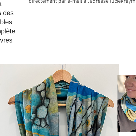
directement par e-mail à l'adresse
luciekray
à
s des
ables
mplète
uvres