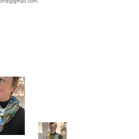
mond@gmail.com
.