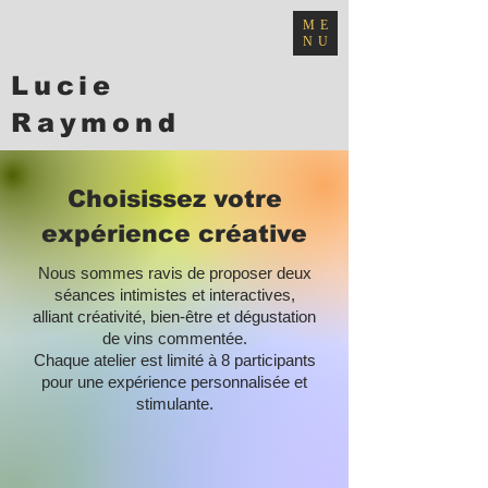
ME
NU
Lucie
Raymond
artiste visuel
Choisissez votre
expérience créative
Nous sommes ravis de proposer deux
séances intimistes et interactives,
alliant créativité, bien-être et dégustation
de vins commentée.
Chaque atelier est limité à 8 participants
pour une expérience personnalisée et
stimulante.